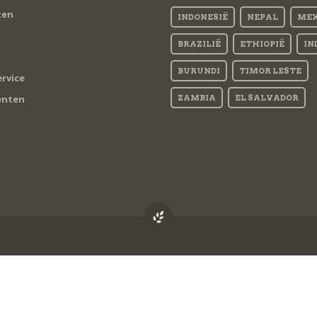
ten
INDONESIË
NEPAL
MEX
BRAZILIË
ETHIOPIË
IN
BURUNDI
TIMOR LESTE
rvice
nten
ZAMBIA
EL SALVADOR