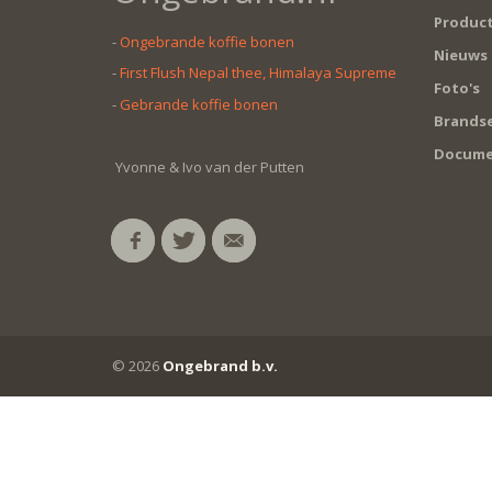
Produc
-
Ongebrande koffie bonen
Nieuws
-
First Flush Nepal thee, Himalaya Supreme
Foto's
-
Gebrande koffie bonen
Brandse
Docume
Yvonne & Ivo van der Putten
© 2026
Ongebrand b.v.