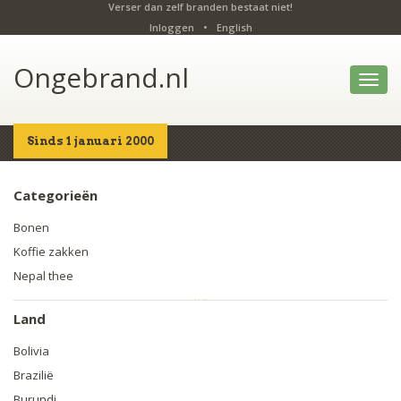
Verser dan zelf branden bestaat niet!
Inloggen
•
English
Ongebrand.nl
Toggl
navig
Sinds 1 januari 2000
Home
Producten
Categorieën
Bonen
Koffie zakken
Nepal thee
Land
Bolivia
Brazilië
Burundi