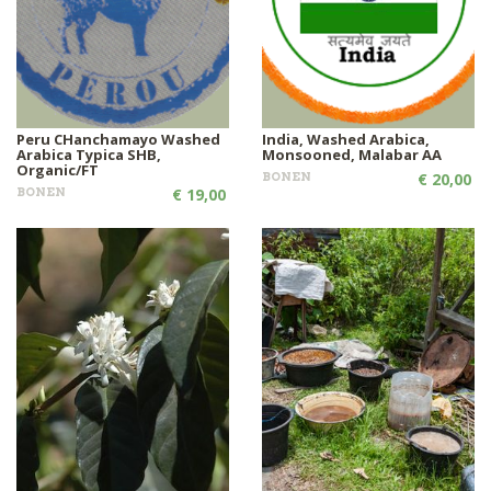
Peru CHanchamayo Washed
India, Washed Arabica,
Arabica Typica SHB,
Monsooned, Malabar AA
Organic/FT
BONEN
€ 20,00
BONEN
€ 19,00