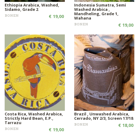
Ethiopia Arabica, Washed,
Indonesia Sumatra, Semi
Sidamo, Grade 2
Washed Arabica ,
Mandheling, Grade 1,
BONEN
€ 19,00
Wahana
BONEN
€ 19,00
Costa Rica, Washed Arabica,
Brazil , Unwashed Arabica,
Strictly Hard Bean, E.P.,
Cerrado, NY 2/3, Screen 17/18
Tarrazu
BONEN
€ 18,00
BONEN
€ 19,00