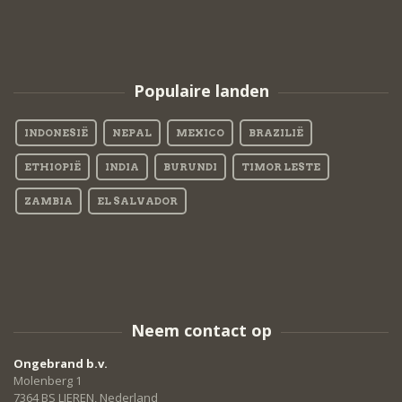
Populaire landen
INDONESIË
NEPAL
MEXICO
BRAZILIË
ETHIOPIË
INDIA
BURUNDI
TIMOR LESTE
ZAMBIA
EL SALVADOR
Neem contact op
Ongebrand b.v.
Molenberg 1
7364 BS LIEREN, Nederland