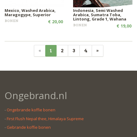
Mexico, Washed Arabica,
Indonesia, Semi Washed
Maragogype, Superior
Arabica, Sumatra Toba,
Lintong, Grade 1, Wahana
BONEN
€ 20,00
BONEN
€ 19,00
«
1
2
3
4
»
Ongebrand.nl
-
Ongebrande koffie bonen
-
First Flush Nepal thee, Himalaya Supreme
-
Gebrande koffie bonen