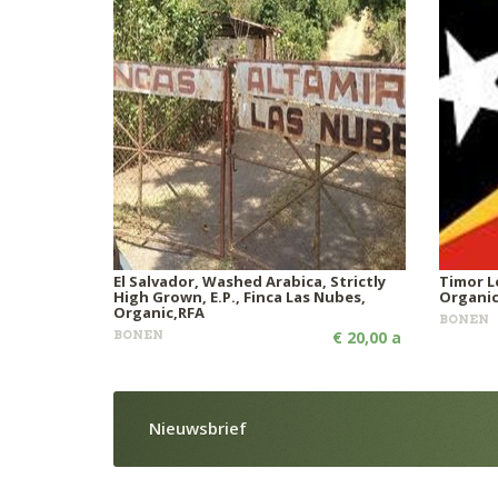
El Salvador, Washed Arabica, Strictly
Timor L
High Grown, E.P., Finca Las Nubes,
Organi
Organic,RFA
BONEN
BONEN
€ 20,00 a
Nieuwsbrief