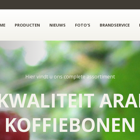
ME
PRODUCTEN
NIEUWS
FOTO'S
BRANDSERVICE
Hier vindt u ons complete assortiment
KWALITEIT ARA
KOFFIEBONEN