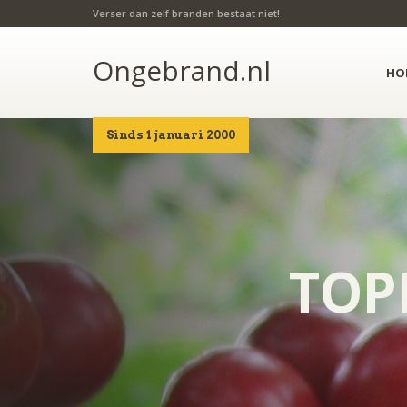
Verser dan zelf branden bestaat niet!
Ongebrand.nl
HO
Sinds 1 januari 2000
TOP