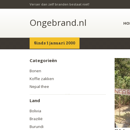
Verser dan zelf branden bestaat niet!
Ongebrand.nl
HO
Sinds 1 januari 2000
Home
Producten
Categorieën
Bonen
Koffie zakken
Nepal thee
Land
Bolivia
Brazilië
Burundi