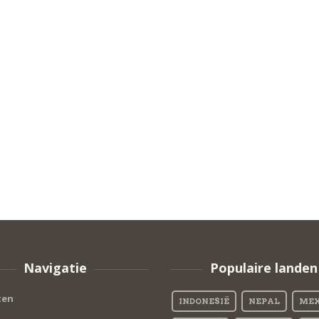
Navigatie
Populaire landen
ten
INDONESIË
NEPAL
MEX