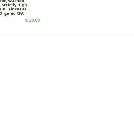
ador, Washed
 Strictly High
.P., Finca Las
Organic,RFA
€ 20,00