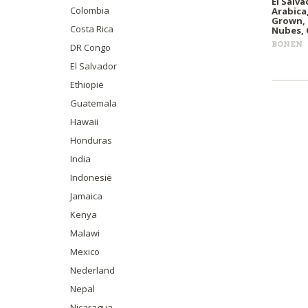
El Salv
Colombia
Arabica,
Grown, E
Costa Rica
Nubes, 
BONEN
DR Congo
El Salvador
Ethiopië
Guatemala
Hawaii
Honduras
India
Indonesië
Jamaica
Kenya
Malawi
Mexico
Nederland
Nepal
Nicaragua