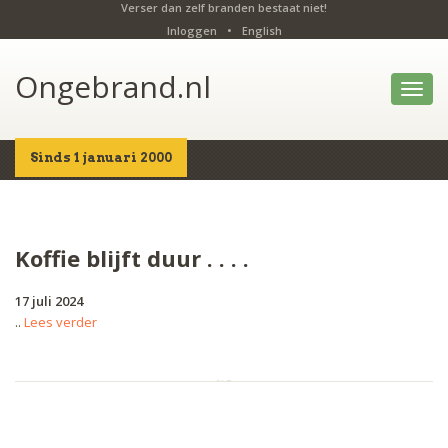
Verser dan zelf branden bestaat niet!
Inloggen
•
English
Ongebrand.nl
Toggl
navig
Sinds 1 januari 2000
Home
Nieuws
Koffie blijft duur . . . .
17 juli 2024
..
Lees verder