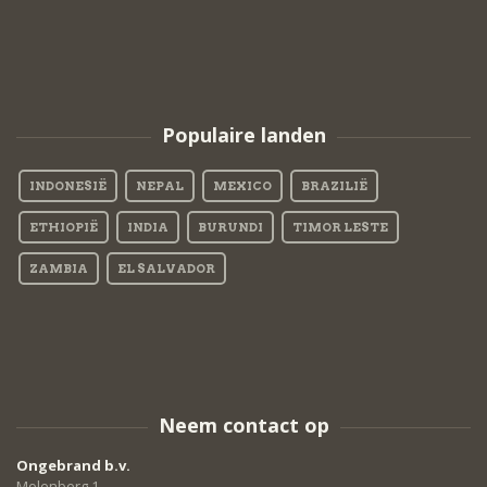
Populaire landen
INDONESIË
NEPAL
MEXICO
BRAZILIË
ETHIOPIË
INDIA
BURUNDI
TIMOR LESTE
ZAMBIA
EL SALVADOR
Neem contact op
Ongebrand b.v.
Molenberg 1