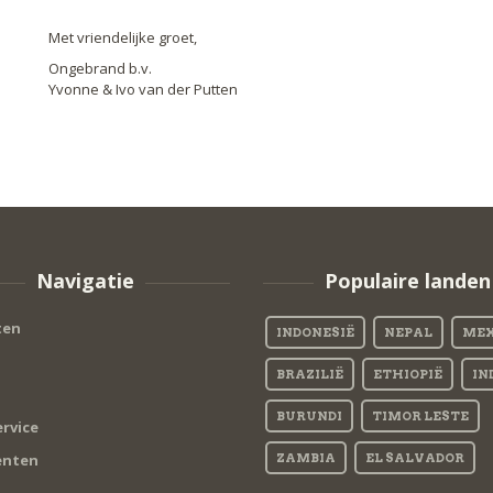
Met vriendelijke groet,
Ongebrand b.v.
Yvonne & Ivo van der Putten
Navigatie
Populaire landen
ten
INDONESIË
NEPAL
MEX
BRAZILIË
ETHIOPIË
IN
BURUNDI
TIMOR LESTE
rvice
nten
ZAMBIA
EL SALVADOR