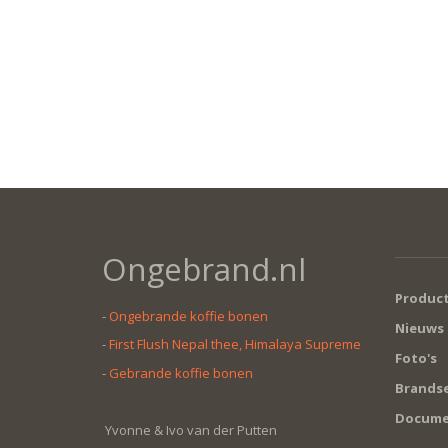
Ongebrand.nl
Produc
-
Ongebrande koffie bonen
Nieuws
-
First Flush Nepal thee, Himalaya Supreme
Foto's
-
Gebrande koffie bonen
Brandse
Docume
Yvonne & Ivo van der Putten