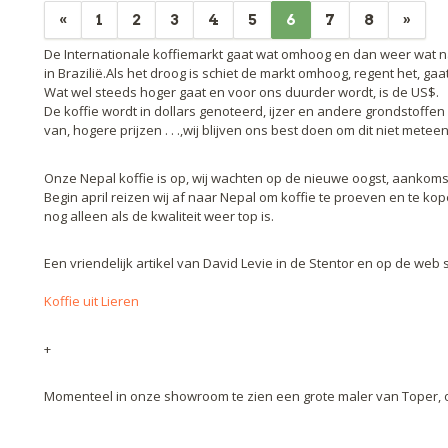
«
1
2
3
4
5
6
7
8
»
De Internationale koffiemarkt gaat wat omhoog en dan weer wat 
in Brazilië.Als het droog is schiet de markt omhoog, regent het, g
Wat wel steeds hoger gaat en voor ons duurder wordt, is de US$.
De koffie wordt in dollars genoteerd, ijzer en andere grondstoffen
van, hogere prijzen . . .,wij blijven ons best doen om dit niet mete
Onze Nepal koffie is op, wij wachten op de nieuwe oogst, aankomst 
Begin april reizen wij af naar Nepal om koffie te proeven en te kop
nog alleen als de kwaliteit weer top is.
Een vriendelijk artikel van David Levie in de Stentor en op de web 
Koffie uit Lieren
+
Momenteel in onze showroom te zien een grote maler van Toper, oo