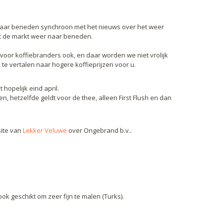
naar beneden synchroon met het nieuws over het weer
aat de markt weer naar beneden.
 voor koffiebranders ook, en daar worden we niet vrolijk
en te vertalen naar hogere koffieprijzen voor u.
hopelijk eind april.
en, hetzelfde geldt voor de thee, alleen First Flush en dan
site van
Lekker Veluwe
over Ongebrand b.v..
k geschikt om zeer fijn te malen (Turks).