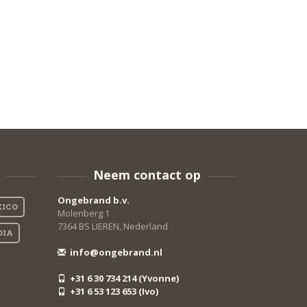
Neem contact op
Ongebrand b.v.
ICO
Molenberg 1
7364 BS LIEREN, Nederland
DIA
info@ongebrand.nl
+31 6 30 734 214 (Yvonne)
+31 6 53 123 653 (Ivo)