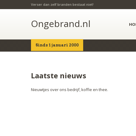
Verser dan zelf branden bestaat niet!
Ongebrand.nl
HO
Sinds 1 januari 2000
Home
Nieuws
Laatste nieuws
Nieuwtjes over ons bedrijf, koffie en thee.