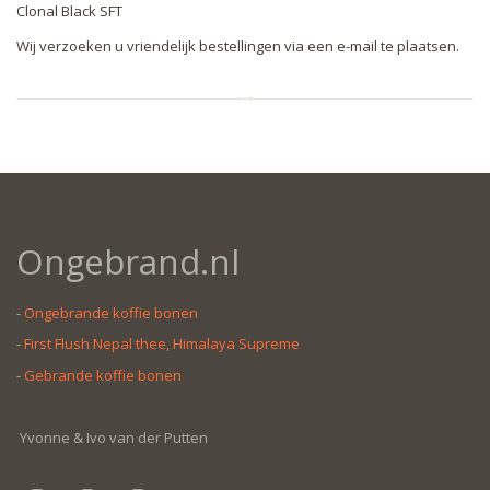
Clonal Black SFT
Wij verzoeken u vriendelijk bestellingen via een e-mail te plaatsen.
Ongebrand.nl
-
Ongebrande koffie bonen
-
First Flush Nepal thee, Himalaya Supreme
-
Gebrande koffie bonen
Yvonne & Ivo van der Putten