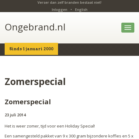
Verser dan zelf branden bestaat niet!
Inloggen
•
English
Ongebrand.nl
Toggl
navig
Sinds 1 januari 2000
Home
Nieuws
Bericht
Zomerspecial
Zomerspecial
23 juli 2014
Het is weer zomer, tijd voor een Holiday Special!
Een samengesteld pakket van 9 x 300 gram bijzondere koffies en 5 x