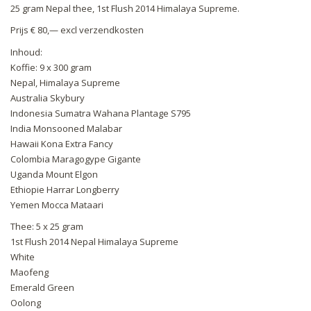
25 gram Nepal thee, 1st Flush 2014 Himalaya Supreme.
Prijs € 80,— excl verzendkosten
Inhoud:
Koffie: 9 x 300 gram
Nepal, Himalaya Supreme
Australia Skybury
Indonesia Sumatra Wahana Plantage S795
India Monsooned Malabar
Hawaii Kona Extra Fancy
Colombia Maragogype Gigante
Uganda Mount Elgon
Ethiopie Harrar Longberry
Yemen Mocca Mataari
Thee: 5 x 25 gram
1st Flush 2014 Nepal Himalaya Supreme
White
Maofeng
Emerald Green
Oolong