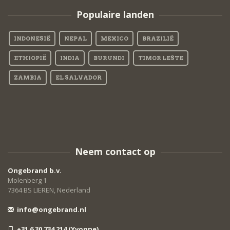
Populaire landen
INDONESIË
NEPAL
MEXICO
BRAZILIË
ETHIOPIË
INDIA
BURUNDI
TIMOR LESTE
ZAMBIA
EL SALVADOR
Neem contact op
Ongebrand b.v.
Molenberg 1
7364 BS LIEREN, Nederland
info@ongebrand.nl
+31 6 30 734 214 (Yvonne)