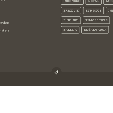
INDONESIË
NEPAL
MEX
BRAZILIË
ETHIOPIË
IN
BURUNDI
TIMOR LESTE
rvice
nten
ZAMBIA
EL SALVADOR