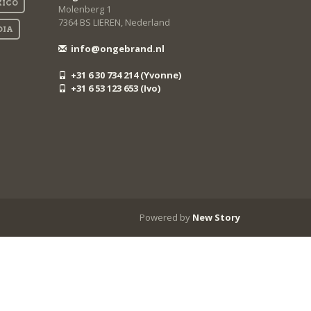
ICO
Molenberg 1
7364 BS LIEREN, Nederland
DIA
info@ongebrand.nl
+31 6 30 734 214 (Yvonne)
+31 6 53 123 653 (Ivo)
Powered by
New Story