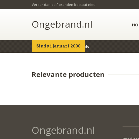
Verser dan zelf branden bestaat niet!
Ongebrand.nl
HO
Sinds 1 januari 2000
Home
Producten
Details
Relevante producten
Ongebrand.nl
Produc