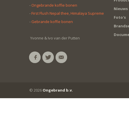
-
Ongebrande koffie bonen
Nieuws
-
First Flush Nepal thee, Himalaya Supreme
Foto's
-
Gebrande koffie bonen
Brandse
Docume
Yvonne & Ivo van der Putten
© 2026
Ongebrand b.v.