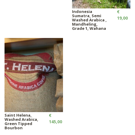
Indonesia
€
Sumatra, Semi
19,00
Washed Arabica ,
Mandheling,
Grade 1, Wahana
Saint Helena,
€
Washed Arabica,
145,00
Green Tipped
Bourbon