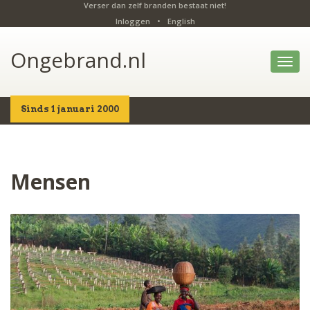
Verser dan zelf branden bestaat niet!
Inloggen
•
English
Ongebrand.nl
Toggl
navig
Sinds 1 januari 2000
Home
Foto's
Mensen
Mensen