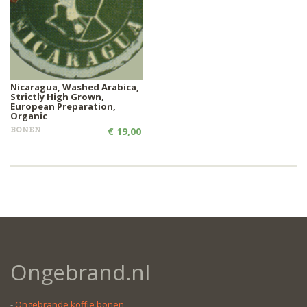
Nicaragua, Washed Arabica,
Strictly High Grown,
European Preparation,
Organic
BONEN
€ 19,00
Ongebrand.nl
-
Ongebrande koffie bonen