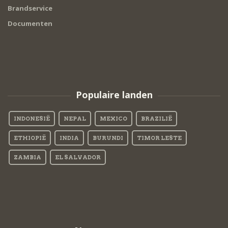
Brandservice
Documenten
Populaire landen
INDONESIË
NEPAL
MEXICO
BRAZILIË
ETHIOPIË
INDIA
BURUNDI
TIMOR LESTE
ZAMBIA
EL SALVADOR