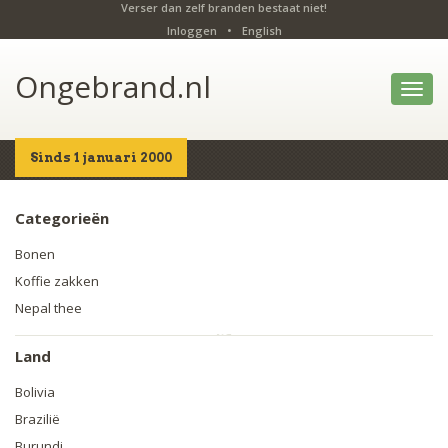
Verser dan zelf branden bestaat niet!
Inloggen
•
English
Ongebrand.nl
Toggl
navig
Sinds 1 januari 2000
Home
Producten
Categorieën
Bonen
Koffie zakken
Nepal thee
Land
Bolivia
Brazilië
Burundi