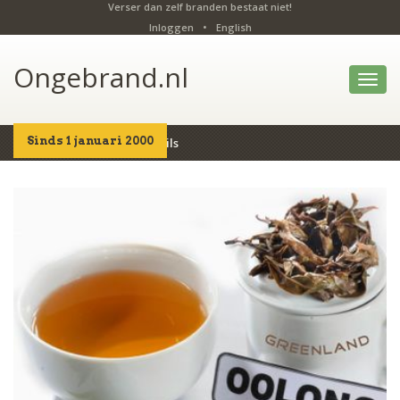
Verser dan zelf branden bestaat niet!
Inloggen
•
English
Ongebrand.nl
Toggl
navig
Sinds 1 januari 2000
Home
Producten
Details