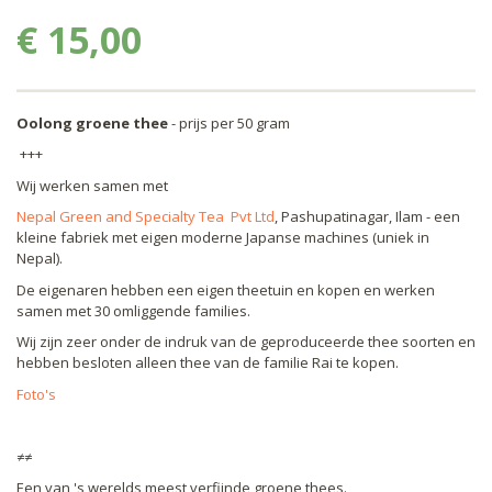
€ 15,00
Oolong groene thee
- prijs per 50 gram
+++
Wij werken samen met
Nepal Green and Specialty Tea Pvt Ltd
, Pashupatinagar, Ilam - een
kleine fabriek met eigen moderne Japanse machines (uniek in
Nepal).
De eigenaren hebben een eigen theetuin en kopen en werken
samen met 30 omliggende families.
Wij zijn zeer onder de indruk van de geproduceerde thee soorten en
hebben besloten alleen thee van de familie Rai te kopen.
Foto's
≠≠
Een van 's werelds meest verfijnde groene thees.