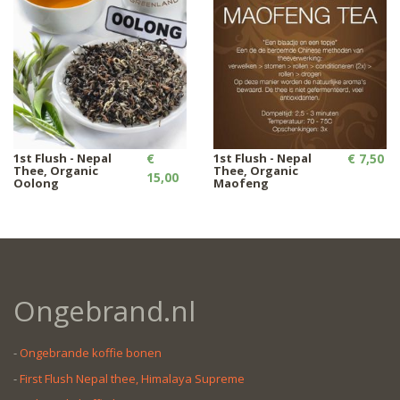
1st Flush - Nepal
€
1st Flush - Nepal
€ 7,50
Thee, Organic
Thee, Organic
15,00
Oolong
Maofeng
Ongebrand.nl
-
Ongebrande koffie bonen
-
First Flush Nepal thee, Himalaya Supreme