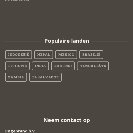
Populaire landen
INDONESIË
NEPAL
MEXICO
BRAZILIË
ETHIOPIË
INDIA
BURUNDI
TIMOR LESTE
ZAMBIA
EL SALVADOR
Neem contact op
Ongebrand b.v.